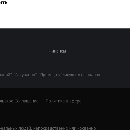
ить
предупредил о рисках
производства
для Украины
железной руды
Финансы
аний", "Актуально", "Промо", публикуются на правах
льское Соглашение
|
Политика в сфере
реальных людей, непосредственно или косвенно