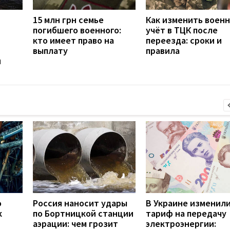
15 млн грн семье
Как изменить воен
погибшего военного:
учёт в ТЦК после
кто имеет право на
переезда: сроки и
выплату
правила
н
о
Россия наносит удары
В Украине изменил
к
по Бортницкой станции
тариф на передачу
аэрации: чем грозит
электроэнергии: