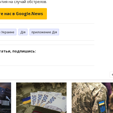
тия на случай обстрелов.
е нас в Google.News
в Украине
Дія
приложение Дія
татьи, подпишись: