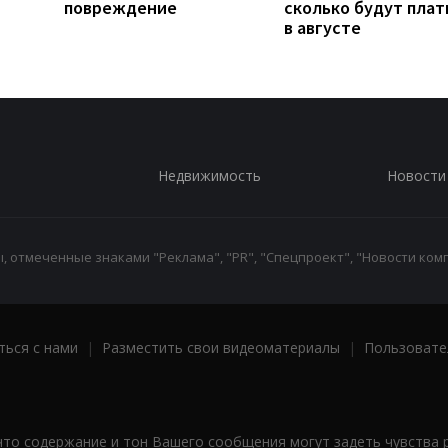
повреждение
сколько будут плат
в августе
Недвижимость
Новости
 отмеченные знаками "Реклама", "PR", "Спецпроект", "Новости комп
ться с нами
|
Разместить свои видеоматериалы
|
Пользовате
что содержание и тон Вашего сообщения могут задеть чувства 