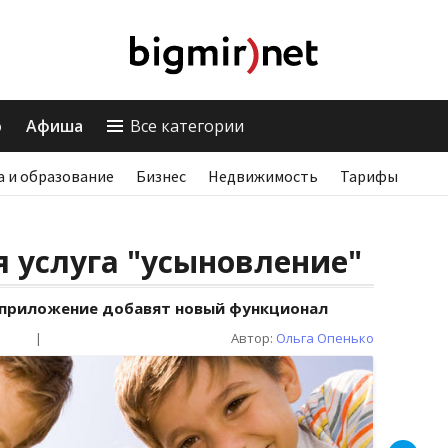
о
Афиша
Все категории
а и образование
Бизнес
Недвижимость
Тарифы
я услуга "усыновление"
в приложение добавят новый функционал
|
Автор:
Ольга Опенько