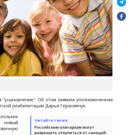
а "усыновление". Об этом заявила уполномоченная
тской реабилитации Дарья Герасимчук.
кольких
Читайте также:
т новый
Российским олигархам могут
рвичную
разрешить откупиться от санкций: