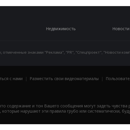
Недвижимость
Новости
 отмеченные знаками "Реклама", "PR", "Спецпроект", "Новости комп
ться с нами
|
Разместить свои видеоматериалы
|
Пользовате
что содержание и тон Вашего сообщения могут задеть чувства 
 которые нарушают эти правила грубо или систематически, буд