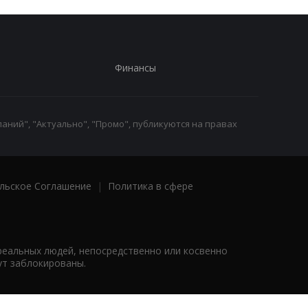
Финансы
аний", "Актуально", "Промо", публикуются на правах
льское Соглашение
|
Политика в сфере
реальных людей, непосредственно или косвенно
ут заблокированы.