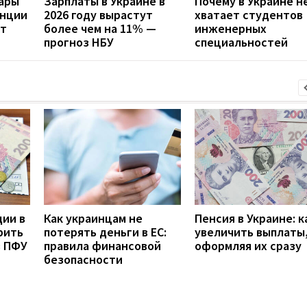
дары
Зарплаты в Украине в
Почему в Украине н
анции
2026 году вырастут
хватает студентов
ит
более чем на 11% —
инженерных
прогноз НБУ
специальностей
дии в
Как украинцам не
Пенсия в Украине: к
рить
потерять деньги в ЕС:
увеличить выплаты,
з ПФУ
правила финансовой
оформляя их сразу
безопасности