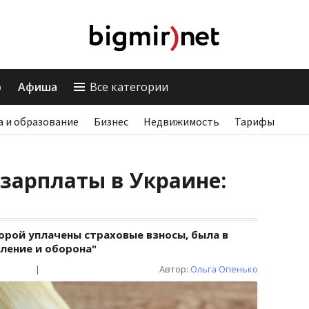
о
Афиша
Все категории
а и образование
Бизнес
Недвижимость
Тарифы
зарплаты в Украине:
орой уплачены страховые взносы, была в
ление и оборона"
|
Автор:
Ольга Опенько