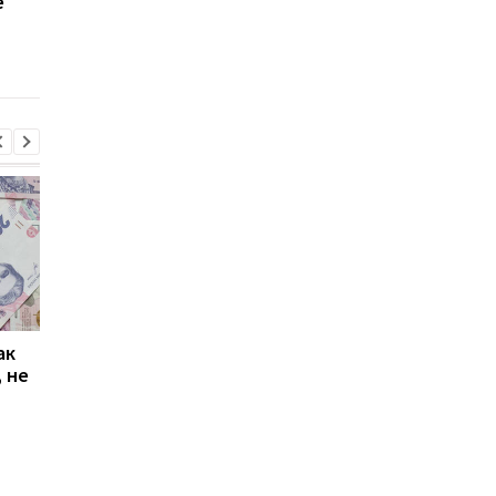
е
Зарплаты в Украине
Мобилизовать в
2026: кому платят до 170
Украине могут и до 2
тысяч гривен
кого это касается
ак
Проезд по 30 грн в
Выплата 3100 грн ко
 не
Киеве: почему
Дню Независимости
работники с низкими
кому нужно подать
зарплатами уходят с
заявление в ПФУ
работы