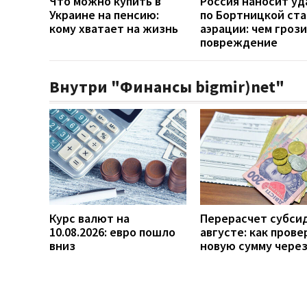
Что можно купить в
Россия наносит у
Украине на пенсию:
по Бортницкой ст
кому хватает на жизнь
аэрации: чем гроз
повреждение
Внутри "Финансы bigmir)net"
Курс валют на
Перерасчет субси
10.08.2026: евро пошло
августе: как прове
вниз
новую сумму чере