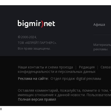
Афиша
© 2000-2024,
ТОВ «КЕПРЕЙТ ПАРТНЕРС».
Материалы,
Все права защищены.
рекламы.
Наши контакты и схема проезда
|
Редакция
|
Связа
конфиденциальности и персональных данных
Реклама на сайте:
Отдел продаж digital рекламы
Оставляя комментарий, пожалуйста, помните о том, 
имеющих отношение к данной новости. Пользователи,
Полная версия правил
x