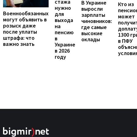
стажа
В Украине
Кто из
нужно
выросли
пенсио
Военнообязанных
для
зарплаты
может
могут объявить в
выхода
чиновников:
получи
розыск даже
на
где самые
доплат
после уплаты
пенсию
высокие
1300 гр
штрафа: что
в
оклады
в ПФУ
важно знать
Украине
объясн
в 2026
услови
году