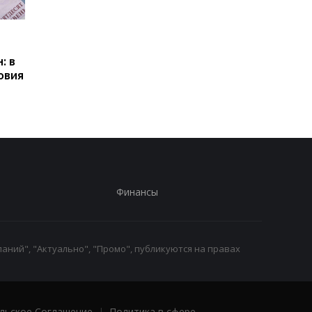
Пенсии для украинцев в
Банки усилили
Польше: кто может
контроль переводов:
: в
получать выплаты
какие операции мог
овия
заблокировать карт
Финансы
аний", "Актуально", "Промо", публикуются на правах
льское Соглашение
|
Политика в сфере