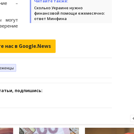
Читайте также:
ение –
Сколько Украине нужно
финансовой помощи ежемесячно:
ответ Минфина
ы могут
верение
е нас в Google.News
еженцы
татьи, подпишись: