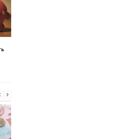
73% украинцев не
Выплаты ВПЛ в июле
ть
хватает денег до
кто получит 2000 и 3
зарплаты: инфляция
гривен
съедает доходы