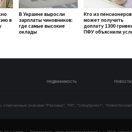
жно
В Украине выросли
Кто из пенсионеров
сию в
зарплаты чиновников:
может получить
у
где самые высокие
доплату 1300 гривен
оклады
ПФУ объяснили усл
Недвижимость
Новости
 отмеченные знаками "Реклама", "PR", "Спецпроект", "Новости комп
ться с нами
|
Разместить свои видеоматериалы
|
Пользовате