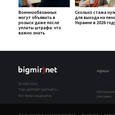
Военнообязанных
Сколько стажа ну
могут объявить в
для выхода на пен
розыск даже после
Украине в 2026 год
уплаты штрафа: что
важно знать
Афиша
© 2000-2024,
ТОВ «КЕПРЕЙТ ПАРТНЕРС».
Материалы,
Все права защищены.
рекламы.
Наши контакты и схема проезда
|
Редакция
|
Связа