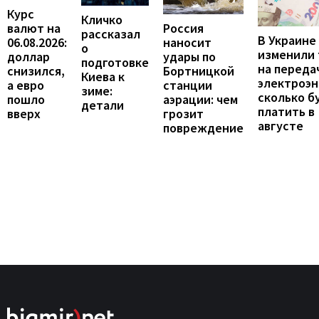
Курс
Кличко
валют на
Россия
рассказал
В Украине
06.08.2026:
наносит
о
изменили
доллар
удары по
подготовке
на переда
снизился,
Бортницкой
Киева к
электроэн
а евро
станции
зиме:
сколько б
пошло
аэрации: чем
детали
платить в
вверх
грозит
августе
повреждение