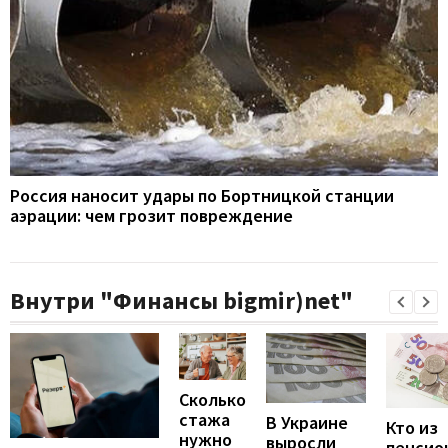
Россия наносит удары по Бортницкой станции
аэрации: чем грозит повреждение
Внутри "Финансы bigmir)net"
Сколько
стажа
В Украине
Кто из
нужно
выросли
пенсио