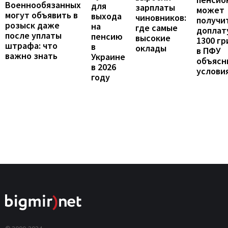
Военнообязанных
для
зарплаты
может
могут объявить в
выхода
чиновников:
получи
розыск даже
на
где самые
доплат
после уплаты
пенсию
высокие
1300 гр
штрафа: что
в
оклады
в ПФУ
важно знать
Украине
объясн
в 2026
услови
году