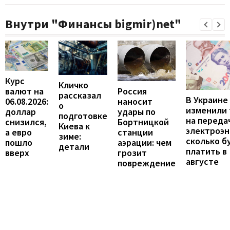
Внутри "Финансы bigmir)net"
Курс
Кличко
валют на
Россия
рассказал
В Украине
06.08.2026:
наносит
о
изменили
доллар
удары по
подготовке
на переда
снизился,
Бортницкой
Киева к
электроэн
а евро
станции
зиме:
сколько б
пошло
аэрации: чем
детали
платить в
вверх
грозит
августе
повреждение