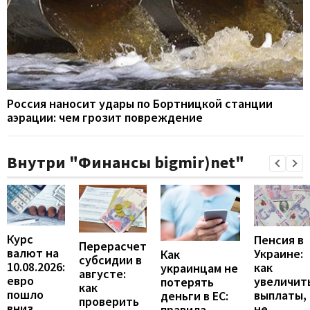
Россия наносит удары по Бортницкой станции
аэрации: чем грозит повреждение
Внутри "Финансы bigmir)net"
Курс
Пенсия в
Перерасчет
валют на
Украине:
Как
субсидии в
10.08.2026:
как
украинцам не
августе:
евро
увеличит
потерять
как
пошло
выплаты,
деньги в ЕС:
проверить
вниз
не
правила