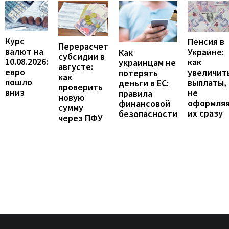
Курс
Пенсия в
Перерасчет
валют на
Украине:
Как
субсидии в
10.08.2026:
как
украинцам не
августе:
евро
увеличит
потерять
как
пошло
выплаты,
деньги в ЕС:
проверить
вниз
не
правила
новую
оформля
финансовой
сумму
их сразу
безопасности
через ПФУ