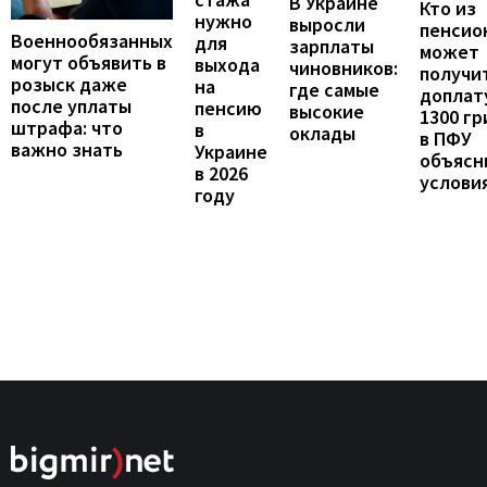
В Украине
Кто из
нужно
выросли
пенсио
Военнообязанных
для
зарплаты
может
могут объявить в
выхода
чиновников:
получи
розыск даже
на
где самые
доплат
после уплаты
пенсию
высокие
1300 гр
штрафа: что
в
оклады
в ПФУ
важно знать
Украине
объясн
в 2026
услови
году