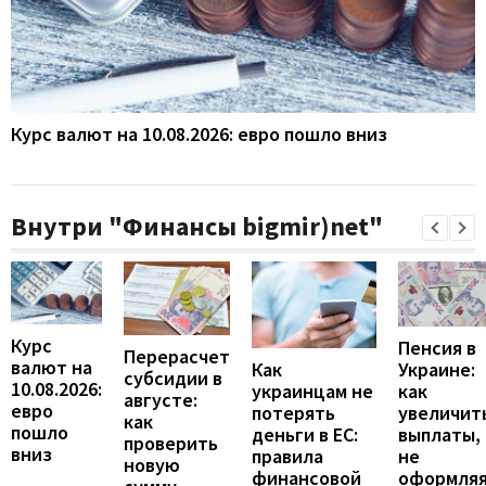
Курс валют на 10.08.2026: евро пошло вниз
Внутри "Финансы bigmir)net"
Курс
Пенсия в
Перерасчет
валют на
Украине:
Как
субсидии в
10.08.2026:
как
украинцам не
августе:
евро
увеличит
потерять
как
пошло
выплаты,
деньги в ЕС:
проверить
вниз
не
правила
новую
оформля
финансовой