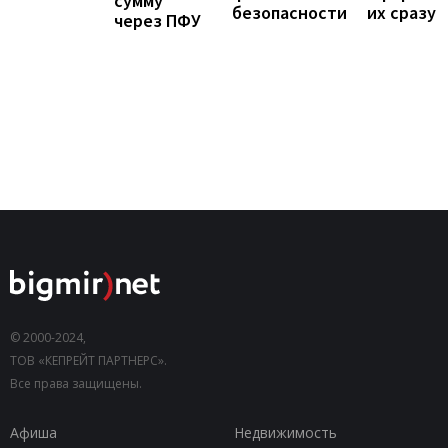
сумму
их сразу
безопасности
через ПФУ
© 2000-2024,
ТОВ «КЕПРЕЙТ ПАРТНЕРС».
Все права защищены.
Афиша
Недвижимость