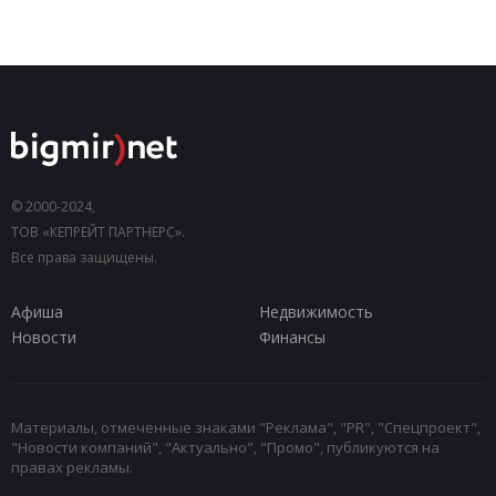
© 2000-2024,
ТОВ «КЕПРЕЙТ ПАРТНЕРС».
Все права защищены.
Афиша
Недвижимость
Новости
Финансы
Материалы, отмеченные знаками "Реклама", "PR", "Спецпроект",
"Новости компаний", "Актуально", "Промо", публикуются на
правах рекламы.