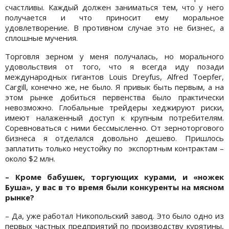
счастливы. Каждый должен заниматься тем, что у него
получается и что приносит ему моральное
удовлетворение. В противном случае это не бизнес, а
сплошные мучения.
Торговля зерном у меня получалась, но морального
удовольствия от того, что я всегда иду позади
международных гигантов Louis Dreyfus, Alfred Toepfer,
Cargill, конечно же, не было. Я привык быть первым, а на
этом рынке добиться первенства было практически
невозможно. Глобальные трейдеры хеджируют риски,
имеют налаженный доступ к крупным потребителям.
Соревноваться с ними бессмысленно. От зерноторгового
бизнеса я отделался довольно дешево. Пришлось
заплатить только неустойку по экспортным контрактам –
около $2 млн.
– Кроме бабушек, торгующих курами, и «ножек
Буша», у вас в то время были конкуренты на мясном
рынке?
– Да, уже работал Никопольский завод. Это было одно из
первых частных предприятий по производству курятины,