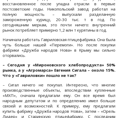
восстановленное после упадка отрасли в первые
постсоветские годы. Никопольский завод работал на
полную мощность – выпускали разделанную
замороженную курицу, 20-30 тыс. т в год. По
сегодняшним меркам, это почти ничего: внутренний
рынок потребляет примерно 1,2 млн т курятины в год.
Начинала работать Гавриловская птицефабрика. Она была
чуть больше нашей «Перемоги». Но после покупки
фабрики «Дружба народов Нова» в Крыму мы сильно
оторвались.
– Сегодня у «Мироновского хлебопродукта» 50%
рынка, а у «Агромарса» Евгения Сигала – около 15%.
Что у «Гавриловки» пошло не так?
– Сигал ничего не покупал. Интересно, что многие
производственные объекты, впоследствии купленные
«МХП», сначала предлагали ему. Он все время был
народным депутатом и по определению имел больше
связей и возможностей. К примеру, ему предлагали
купить фабрику «Дружба народов Нова», затем – «Орель
Лидер» и Старинскую птицефабрику. С последним