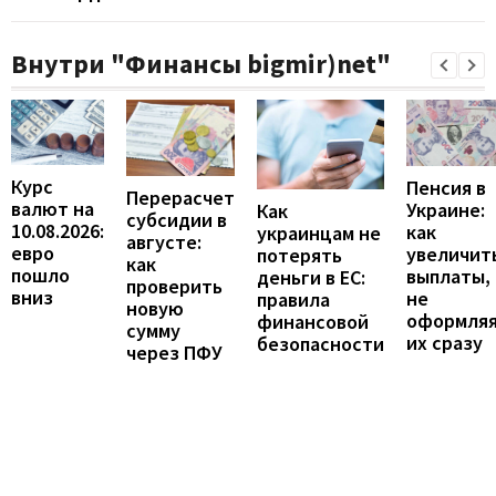
Внутри "Финансы bigmir)net"
Курс
Пенсия в
Перерасчет
валют на
Украине:
Как
субсидии в
10.08.2026:
как
украинцам не
августе:
евро
увеличит
потерять
как
пошло
выплаты,
деньги в ЕС:
проверить
вниз
не
правила
новую
оформля
финансовой
сумму
их сразу
безопасности
через ПФУ