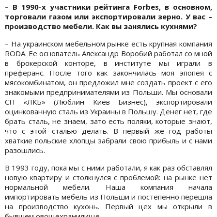
– В 1990-х участники рейтинга Forbes, в основном,
торговали газом или экспортировали зерно. У вас –
производство мебели. Как вы занялись кухнями?
– На украинском мебельном рынке есть крупная компания
RODA. Ее основатель Александр Воробий работал со мной
в брокерской конторе, в институте мы играли в
преферанс. После того как закончилась моя эпопея с
мясокомбинатом, он предложил мне создать проект с его
знакомыми предпринимателями из Польши. Мы основали
СП «ЛКБ» (Люблин Киев Бизнес), экспортировали
оцинкованную сталь из Украины в Польшу. Денег нет, где
брать сталь, не знаем, зато есть поляки, которые знают,
что с этой сталью делать. В первый же год работы
хваткие польские хлопцы забрали свою прибыль и с нами
разошлись.
В 1993 году, пока мы с ними работали, я как раз обставлял
новую квартиру и столкнулся с проблемой: на рынке нет
нормальной мебели. Наша компания начала
импортировать мебель из Польши и постепенно перешла
на производство кухонь. Первый цех мы открыли в
бывшем овощехранилище.