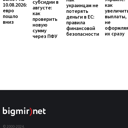
субсидии в
10.08.2026:
как
украинцам не
августе:
евро
увеличит
потерять
как
пошло
выплаты,
деньги в ЕС:
проверить
вниз
не
правила
новую
оформля
финансовой
сумму
их сразу
безопасности
через ПФУ
© 2000-2024,