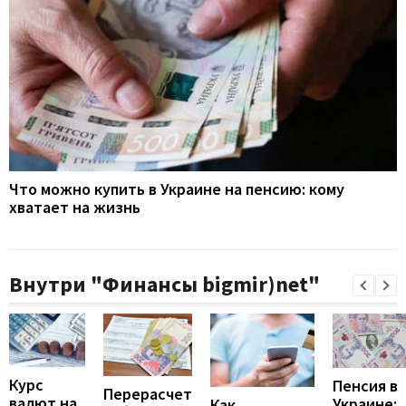
Что можно купить в Украине на пенсию: кому
хватает на жизнь
Внутри "Финансы bigmir)net"
Курс
Пенсия в
Перерасчет
валют на
Украине:
Как