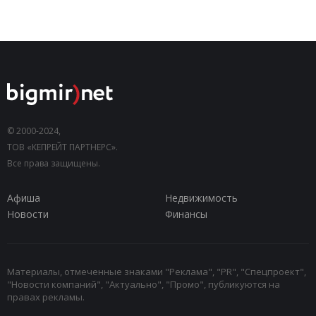
© 2000-2024,
ТОВ «КЕПРЕЙТ ПАРТНЕРС».
Все права защищены.
Афиша
Недвижимость
Новости
Финансы
Материалы, отмеченные знаками "Реклама", "PR", "Спецпроект",
"Новости компаний", "Актуально", "Промо", публикуются на
правах рекламы.