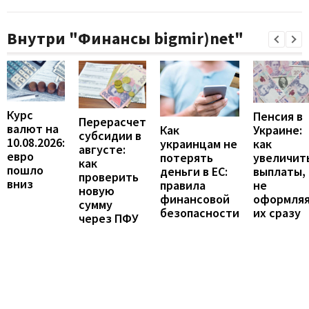
Внутри "Финансы bigmir)net"
Курс
Пенсия в
Перерасчет
валют на
Украине:
Как
субсидии в
10.08.2026:
как
украинцам не
августе:
евро
увеличит
потерять
как
пошло
выплаты,
деньги в ЕС:
проверить
вниз
не
правила
новую
оформля
финансовой
сумму
их сразу
безопасности
через ПФУ