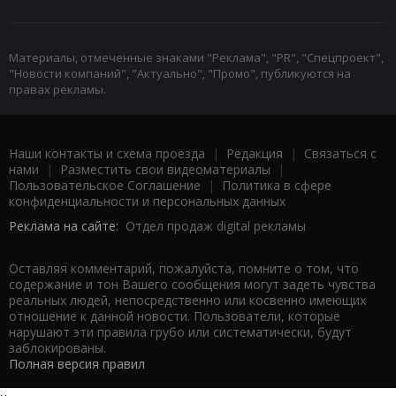
Материалы, отмеченные знаками "Реклама", "PR", "Спецпроект",
"Новости компаний", "Актуально", "Промо", публикуются на
правах рекламы.
Наши контакты и схема проезда
|
Редакция
|
Связаться с
нами
|
Разместить свои видеоматериалы
|
Пользовательское Соглашение
|
Политика в сфере
конфиденциальности и персональных данных
Реклама на сайте:
Отдел продаж digital рекламы
Оставляя комментарий, пожалуйста, помните о том, что
содержание и тон Вашего сообщения могут задеть чувства
реальных людей, непосредственно или косвенно имеющих
отношение к данной новости. Пользователи, которые
нарушают эти правила грубо или систематически, будут
заблокированы.
Полная версия правил