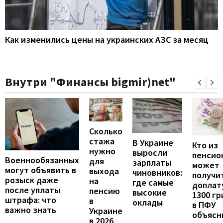
Как изменились цены на украинских АЗС за месяц
Внутри "Финансы bigmir)net"
Сколько
стажа
В Украине
Кто из
нужно
выросли
пенсио
Военнообязанных
для
зарплаты
может
могут объявить в
выхода
чиновников:
получи
розыск даже
на
где самые
доплат
после уплаты
пенсию
высокие
1300 гр
штрафа: что
в
оклады
в ПФУ
важно знать
Украине
объясн
в 2026