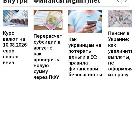
Внутри "Финансы bigmir)net"
Курс
Пенсия в
Перерасчет
валют на
Украине:
Как
субсидии в
10.08.2026:
как
украинцам не
августе:
евро
увеличит
потерять
как
пошло
выплаты,
деньги в ЕС:
проверить
вниз
не
правила
новую
оформля
финансовой
сумму
их сразу
безопасности
через ПФУ