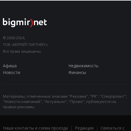
© 2000-2024,
ТОВ «КЕПРЕЙТ ПАРТНЕРС».
Все права защищены.
Афиша
Недвижимость
Новости
Финансы
Материалы, отмеченные знаками "Реклама", "PR", "Спецпроект",
"Новости компаний", "Актуально", "Промо", публикуются на
правах рекламы.
Наши контакты и схема проезда
|
Редакция
|
Связаться с