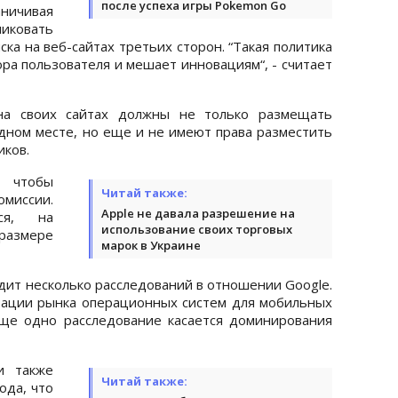
после успеха игры Pokemon Go
ичивая
иковать
ка на веб-сайтах третьих сторон. “Такая политика
ра пользователя и мешает инновациям“, - считает
 на своих сайтах должны не только размещать
одном месте, но еще и не имеют права разместить
иков.
 чтобы
Читай также:
омиссии.
Apple не давала разрешение на
ся, на
использование своих торговых
 размере
марок в Украине
дит несколько расследований в отношении Google.
зации рынка операционных систем для мобильных
Еще одно расследование касается доминирования
и также
Читай также:
ода, что