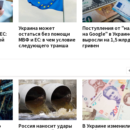
Украина может
Поступления от "на
ЕС:
остаться без помощи
на Google" в Украин
ой
МВФ и ЕС: в чем условие
выросли на 1,5 млр
следующего транша
гривен
о
Россия наносит удары
В Украине изменил