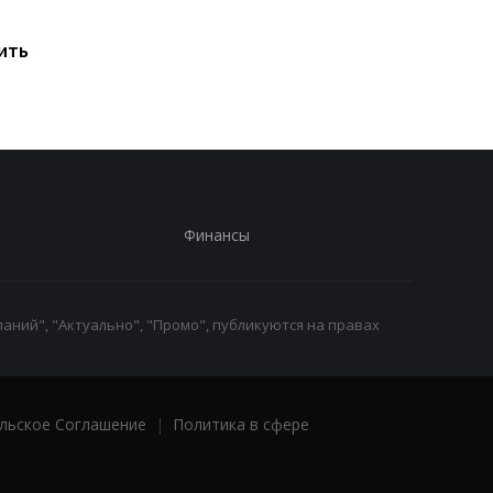
топлива почти
коридора может
исчерпаны: эксперт
привести к снижени
ить
предупредил о рисках
производства
для Украины
железной руды
Финансы
аний", "Актуально", "Промо", публикуются на правах
льское Соглашение
|
Политика в сфере