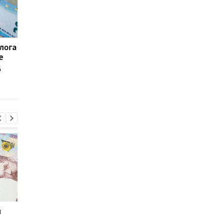
лога
ЕС переносит первый
Кредит на €90 млрд: 
е
транш кредита Украине
ужесточает
д
на июнь 2026 года
требования к Украин
для получения выпл
и
Мировые запасы
Остановка морского