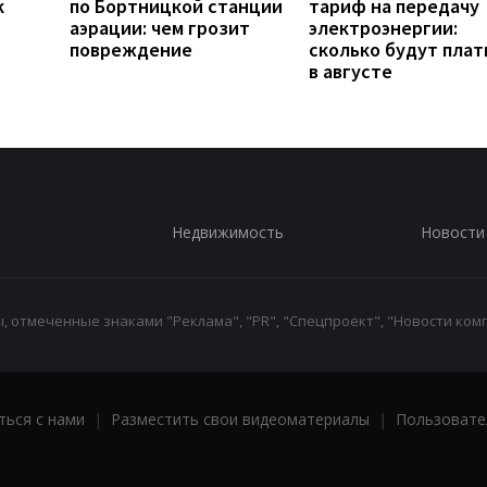
к
по Бортницкой станции
тариф на передачу
аэрации: чем грозит
электроэнергии:
повреждение
сколько будут плат
в августе
Недвижимость
Новости
 отмеченные знаками "Реклама", "PR", "Спецпроект", "Новости комп
ться с нами
|
Разместить свои видеоматериалы
|
Пользовате