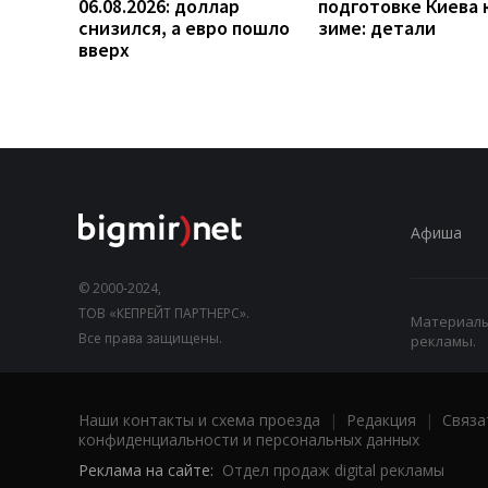
06.08.2026: доллар
подготовке Киева 
снизился, а евро пошло
зиме: детали
вверх
Афиша
© 2000-2024,
ТОВ «КЕПРЕЙТ ПАРТНЕРС».
Материалы,
Все права защищены.
рекламы.
Наши контакты и схема проезда
|
Редакция
|
Связа
конфиденциальности и персональных данных
Реклама на сайте:
Отдел продаж digital рекламы