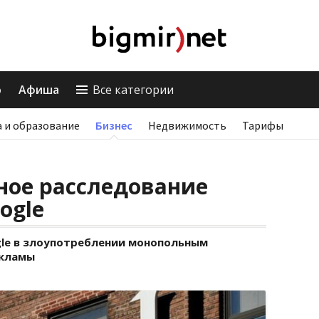
о
Афиша
Все категории
 и образование
Бизнес
Недвижимость
Тарифы
ное расследование
ogle
le в злоупотреблении монопольным
екламы