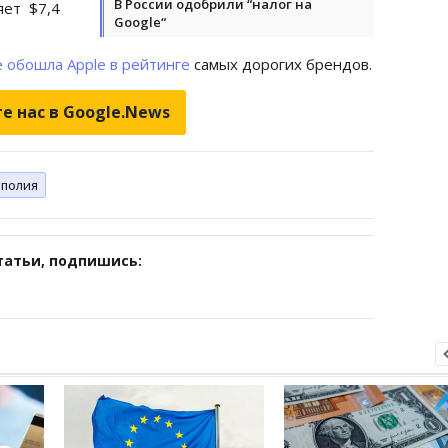
В России одобрили “налог на
яет $7,4
Google“
e обошла Apple в рейтинге
самых дорогих брендов.
е нас в Google.News
ополия
татьи, подпишись: