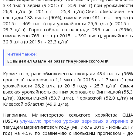
373 тыс т зерна (в 2015 г - 359 тыс т) при урожайности
26,9 ц/га (в 2015 г - 25,3 ц/га).Овес обмолочен на
площади 188 тыс га (90%), намолочено 481 тыс т зерна (в
2015 г - 469 тыс т) при урожайности 25,6 ц/га (в 2015 г -
23,7 ц/га). Горох собран на площади 236 тыс га (99%),
намолочено 763 тыс т (в 2015 г - 392 тыс т), урожайность
32,3 ц/га (в 2015 г - 23,3 ц/га).
Читай также:
ЕС выделил €3 млн на развитие украинского АПК
Кроме того, рапс обмолочен на площади 434 тыс га (96%
прогноза), намолочено 1,1 млн т (в 2015 г - 1,7 млн т) при
урожайности 26,2 ц/га (в 2015 году - 25,7 ц/га). Самая
высокая урожайность ранних зерновых в Винницкой (55,3
ц/га), Хмельницкой (53,7 ц/га), Черкасской (52,0 ц/га) и
Киевской областях (49,9 ц/га).
Напомним, Министерство сельского хозяйства США
(USDA)
улучшило прогноз урожая зерновых в Украине
в
текущем маркетинговом году (МГ, июль 2016 - июнь 2017
год) на 4,5% по сравнению с июльским прогнозом - до