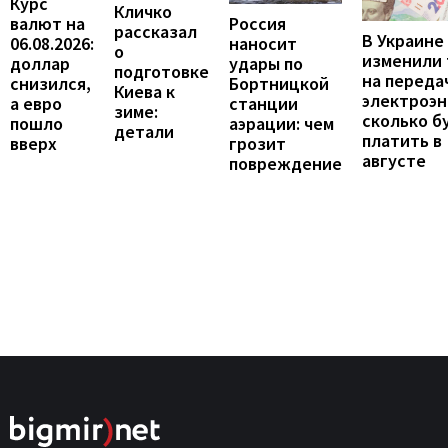
Курс
Кличко
валют на
Россия
рассказал
В Украине
06.08.2026:
наносит
о
изменили
доллар
удары по
подготовке
на переда
снизился,
Бортницкой
Киева к
электроэн
а евро
станции
зиме:
сколько б
пошло
аэрации: чем
детали
платить в
вверх
грозит
августе
повреждение