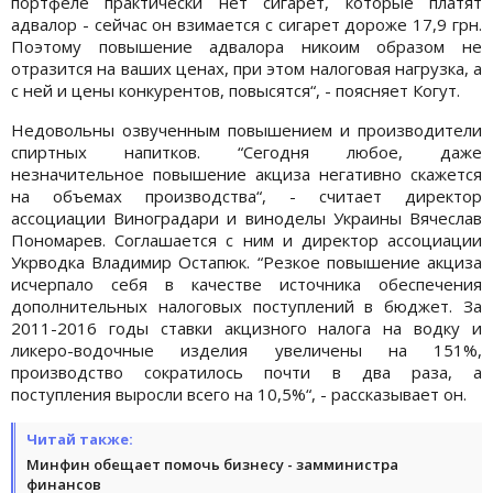
портфеле практически нет сигарет, которые платят
адвалор - сейчас он взимается с сигарет дороже 17,9 грн.
Поэтому повышение адвалора никоим образом не
отразится на ваших ценах, при этом налоговая нагрузка, а
с ней и цены конкурентов, повысятся“, - поясняет Когут.
Недовольны озвученным повышением и производители
спиртных напитков. “Сегодня любое, даже
незначительное повышение акциза негативно скажется
на объемах производства“, - считает директор
ассоциации Виноградари и виноделы Украины Вячеслав
Пономарев. Соглашается с ним и директор ассоциации
Укрводка Владимир Остапюк. “Резкое повышение акциза
исчерпало себя в качестве источника обеспечения
дополнительных налоговых поступлений в бюджет. За
2011-2016 годы ставки акцизного налога на водку и
ликеро-водочные изделия увеличены на 151%,
производство сократилось почти в два раза, а
поступления выросли всего на 10,5%“, - рассказывает он.
Читай также:
Минфин обещает помочь бизнесу - замминистра
финансов