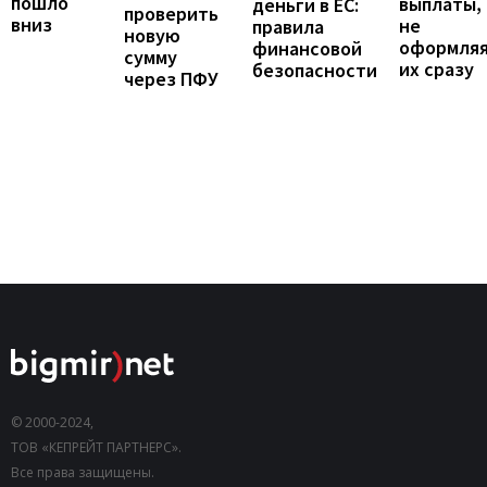
пошло
выплаты,
деньги в ЕС:
проверить
вниз
не
правила
новую
оформля
финансовой
сумму
их сразу
безопасности
через ПФУ
© 2000-2024,
ТОВ «КЕПРЕЙТ ПАРТНЕРС».
Все права защищены.