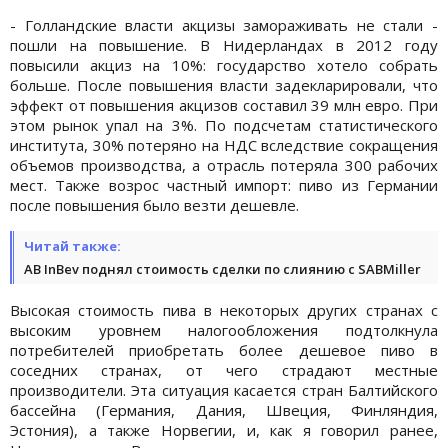
-
Голландские власти акцизы замораживать не стали -
пошли на повышение. В Нидерландах в 2012 году
повысили акциз на 10%: государство хотело собрать
больше. После повышения власти задекларировали, что
эффект от повышения акцизов составил 39 млн евро. При
этом рынок упал на 3%. По подсчетам статистического
института, 30% потеряно на НДС вследствие сокращения
объемов производства, а отрасль потеряла 300 рабочих
мест. Также возрос частный импорт: пиво из Германии
после повышения было везти дешевле.
Читай также:
AB InBev поднял стоимость сделки по слиянию с SABMiller
Высокая стоимость пива в некоторых других странах с
высоким уровнем налогообложения подтолкнула
потребителей приобретать более дешевое пиво в
соседних странах, от чего страдают местные
производители. Эта ситуация касается стран Балтийского
бассейна (Германия, Дания, Швеция, Финляндия,
Эстония), а также Норвегии, и, как я говорил ранее,