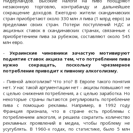
Нидерландов. Высокие налоги на пиво поощряют
незаконную торговлю, контрабанду и дальнейшее
сокращение доходов. Ежегодно жители скандинавских
стран приобретают около 330 млн л пива (1 млрд евро) за
пределами своих стран. Потери поступлений НДС и
акцизных ставок в скандинавских странах, связанные с
приобретением пива за рубежом, составляют около 545
млн евро.
-
Украинские ­­чиновники зачастую мотивируют
поднятие ставок акциза тем, что потребление пива
нужно сокращать, поскольку чрезмерное
потребление приводит к пивному алкоголизму.
- Пивной алкоголизм? Что это? В Европе такого понятия
нет. У нас такой аргументации нет - акцизы повышают не
с целью снижения потребления, а с целью заработка. Но
некоторые страны пытаются регулировать потребление
пива с помощью рекламы. Например, в 1992 году
Франция признала, что в стране есть проблемы с
потреблением алкоголя, и решила сократить количество
рекламных проявлений в медиа, чтобы проблему не
усугублять. В 1960-х годах, по статистике, было 5 млн