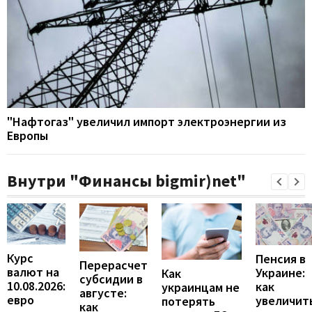
"Нафтогаз" увеличил импорт электроэнергии из
Европы
Внутри "Финансы bigmir)net"
Курс
Пенсия в
Перерасчет
валют на
Украине:
Как
субсидии в
10.08.2026:
как
украинцам не
августе:
евро
увеличит
потерять
как