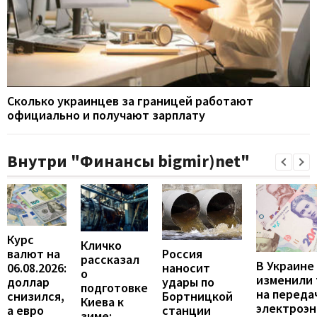
Сколько украинцев за границей работают
официально и получают зарплату
Внутри "Финансы bigmir)net"
Курс
Кличко
валют на
Россия
рассказал
В Украине
06.08.2026:
наносит
о
изменили
доллар
удары по
подготовке
на переда
снизился,
Бортницкой
Киева к
электроэн
а евро
станции
зиме: