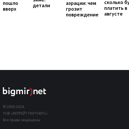
сколько б
пошло
аэрации: чем
детали
платить в
вверх
грозит
августе
повреждение
© 2000-2024,
ТОВ «КЕПРЕЙТ ПАРТНЕРС».
Все права защищены.