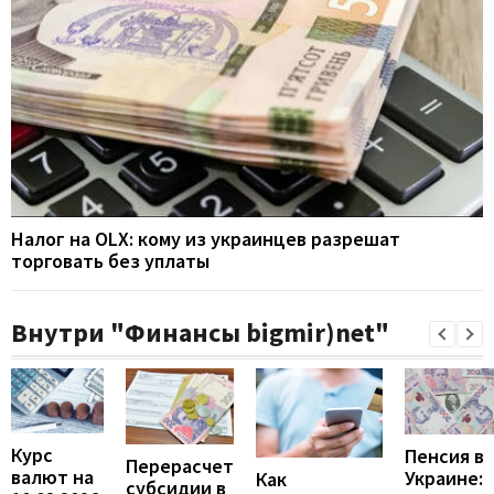
Налог на OLX: кому из украинцев разрешат
торговать без уплаты
Внутри "Финансы bigmir)net"
Курс
Пенсия в
Перерасчет
валют на
Украине:
Как
субсидии в