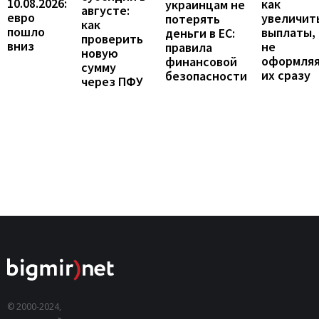
10.08.2026:
как
украинцам не
августе:
евро
увеличит
потерять
как
пошло
выплаты,
деньги в ЕС:
проверить
вниз
не
правила
новую
оформля
финансовой
сумму
их сразу
безопасности
через ПФУ
© 2000-2024,