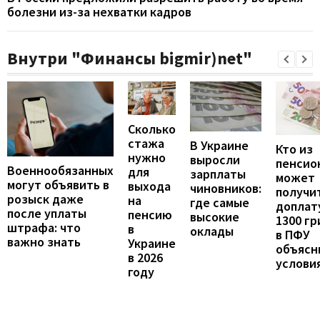
болезни из-за нехватки кадров
Внутри "Финансы bigmir)net"
Сколько
стажа
В Украине
Кто из
нужно
выросли
пенсио
Военнообязанных
для
зарплаты
может
могут объявить в
выхода
чиновников:
получи
розыск даже
на
где самые
доплат
после уплаты
пенсию
высокие
1300 гр
штрафа: что
в
оклады
в ПФУ
важно знать
Украине
объясн
в 2026
услови
году