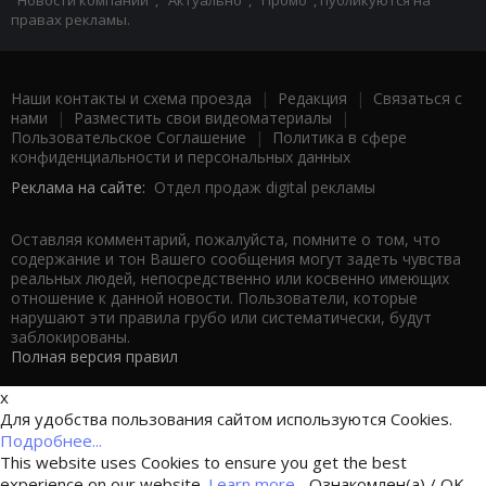
"Новости компаний", "Актуально", "Промо", публикуются на
правах рекламы.
Наши контакты и схема проезда
|
Редакция
|
Связаться с
нами
|
Разместить свои видеоматериалы
|
Пользовательское Соглашение
|
Политика в сфере
конфиденциальности и персональных данных
Реклама на сайте:
Отдел продаж digital рекламы
Оставляя комментарий, пожалуйста, помните о том, что
содержание и тон Вашего сообщения могут задеть чувства
реальных людей, непосредственно или косвенно имеющих
отношение к данной новости. Пользователи, которые
нарушают эти правила грубо или систематически, будут
заблокированы.
Полная версия правил
x
Для удобства пользования сайтом используются Cookies.
Подробнее...
This website uses Cookies to ensure you get the best
experience on our website.
Learn more...
Ознакомлен(а) / OK