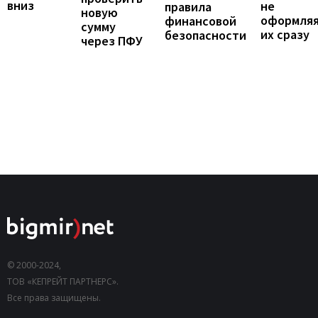
вниз
не
правила
новую
оформля
финансовой
сумму
их сразу
безопасности
через ПФУ
© 2000-2024,
ТОВ «КЕПРЕЙТ ПАРТНЕРС».
Все права защищены.