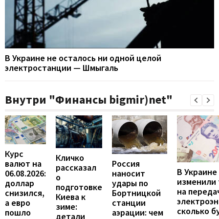
В Украине не осталось ни одной целой
электростанции — Шмыгаль
Внутри "Финансы bigmir)net"
Курс
Кличко
валют на
Россия
рассказал
В Украине
06.08.2026:
наносит
о
изменили
доллар
удары по
подготовке
на переда
снизился,
Бортницкой
Киева к
электроэн
а евро
станции
зиме:
сколько б
пошло
аэрации: чем
детали