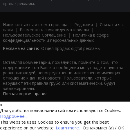
правах рекламы.
Наши контакты и схема проезда
|
Редакция
|
Связаться с
нами
|
Разместить свои видеоматериалы
|
Пользовательское Соглашение
|
Политика в сфере
конфиденциальности и персональных данных
Реклама на сайте:
Отдел продаж digital рекламы
Оставляя комментарий, пожалуйста, помните о том, что
содержание и тон Вашего сообщения могут задеть чувства
реальных людей, непосредственно или косвенно имеющих
отношение к данной новости. Пользователи, которые
нарушают эти правила грубо или систематически, будут
заблокированы.
Полная версия правил
x
Для удобства пользования сайтом используются Cookies.
Подробнее...
This website uses Cookies to ensure you get the best
experience on our website.
Learn more...
Ознакомлен(а) / OK