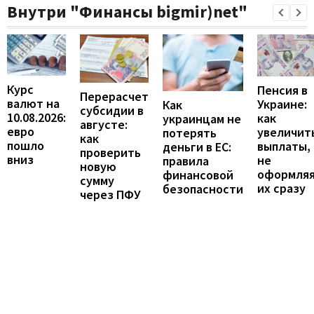
Внутри "Финансы bigmir)net"
Курс
Пенсия в
Перерасчет
валют на
Украине:
Как
субсидии в
10.08.2026:
как
украинцам не
августе:
евро
увеличит
потерять
как
пошло
выплаты,
деньги в ЕС:
проверить
вниз
не
правила
новую
оформля
финансовой
сумму
их сразу
безопасности
через ПФУ