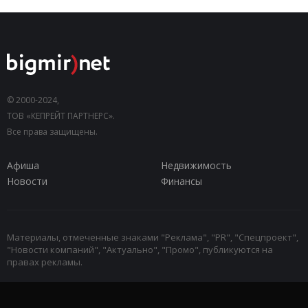
© 2000-2024,
ТОВ «КЕПРЕЙТ ПАРТНЕРС».
Все права защищены.
Афиша
Недвижимость
Новости
Финансы
Материалы, отмеченные знаками "Реклама", "PR", "Спецпроект",
"Новости компаний", "Актуально", "Промо", публикуются на
правах рекламы.