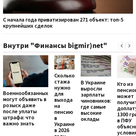
С начала года приватизирован 271 объект: топ-5
крупнейших сделок
Внутри "Финансы bigmir)net"
Сколько
стажа
В Украине
Кто из
нужно
выросли
пенсио
Военнообязанных
для
зарплаты
может
могут объявить в
выхода
чиновников:
получи
розыск даже
на
где самые
доплат
после уплаты
пенсию
высокие
1300 гр
штрафа: что
в
оклады
в ПФУ
важно знать
Украине
объясн
в 2026
услови