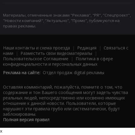
Материалы, отмеченные знаками "Реклама", "PR", "Спецпроект",
"Новости компаний", "Актуально", "Промо", публикуются на
правах рекламы.
Наши контакты и схема проезда
|
Редакция
|
Связаться с
нами
|
Разместить свои видеоматериалы
|
Пользовательское Соглашение
|
Политика в сфере
конфиденциальности и персональных данных
Реклама на сайте:
Отдел продаж digital рекламы
Оставляя комментарий, пожалуйста, помните о том, что
содержание и тон Вашего сообщения могут задеть чувства
реальных людей, непосредственно или косвенно имеющих
отношение к данной новости. Пользователи, которые
нарушают эти правила грубо или систематически, будут
заблокированы.
Полная версия правил
x