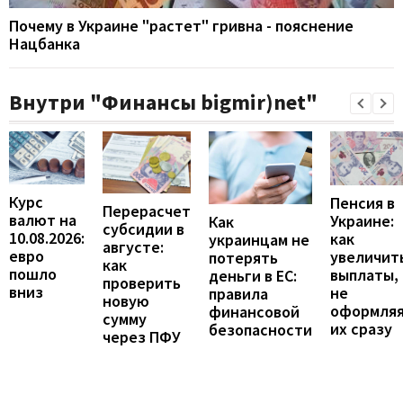
Почему в Украине "растет" гривна - пояснение
Нацбанка
Внутри "Финансы bigmir)net"
Курс
Пенсия в
Перерасчет
валют на
Украине:
Как
субсидии в
10.08.2026:
как
украинцам не
августе:
евро
увеличит
потерять
как
пошло
выплаты,
деньги в ЕС:
проверить
вниз
не
правила
новую
оформля
финансовой
сумму
их сразу
безопасности
через ПФУ