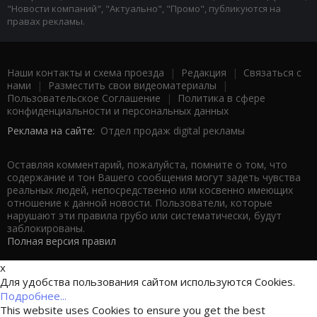
"Новости компаний", "Актуально", "Промо", публикуются на
правах рекламы.
Наши контакты и схема проезда
|
Редакция
|
Связаться с
нами
|
Разместить свои видеоматериалы
|
Пользовательское Соглашение
|
Политика в сфере
конфиденциальности и персональных данных
Реклама на сайте:
Отдел продаж digital рекламы
Оставляя комментарий, пожалуйста, помните о том, что
содержание и тон Вашего сообщения могут задеть чувства
реальных людей, непосредственно или косвенно имеющих
отношение к данной новости. Пользователи, которые
нарушают эти правила грубо или систематически, будут
заблокированы.
Полная версия правил
x
Для удобства пользования сайтом используются Cookies.
Подробнее...
This website uses Cookies to ensure you get the best