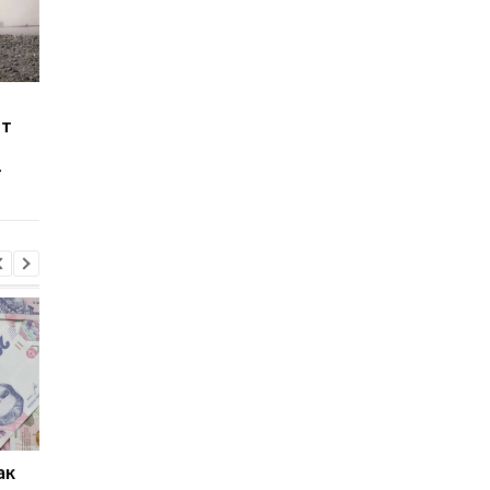
Земельный банк"
ЕБРР готов
ют
провел первые торги
финансировать
2025 года: аренда
разминирование
—
госаgrоземель выросла
агроземель Украины
в 5,5 раза
ак
Проезд по 30 грн в
Выплата 3100 грн ко