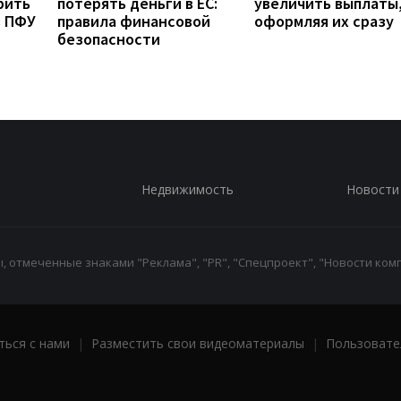
рить
потерять деньги в ЕС:
увеличить выплаты,
з ПФУ
правила финансовой
оформляя их сразу
безопасности
Недвижимость
Новости
 отмеченные знаками "Реклама", "PR", "Спецпроект", "Новости комп
ться с нами
|
Разместить свои видеоматериалы
|
Пользовате