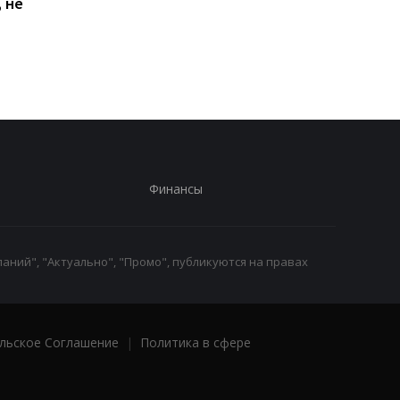
 не
Киеве: почему
Дню Независимости
работники с низкими
кому нужно подать
зарплатами уходят с
заявление в ПФУ
работы
Финансы
аний", "Актуально", "Промо", публикуются на правах
льское Соглашение
|
Политика в сфере