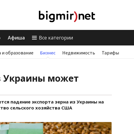
о
Афиша
Все категории
 и образование
Бизнес
Недвижимость
Тарифы
з Украины может
ется падение экспорта зерна из Украины на
ство сельского хозяйства США