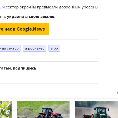
ный
сектор Украины превысили довоенный уровень.
ать украинцы свою землю:
е нас в Google.News
ный сектор
агробизнес
агро
татьи, подпишись: