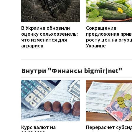
В Украине обновили
Сокращение
оценку сельхозземель:
предложения прив
что изменится для
росту цен на огур
аграриев
Украине
Внутри "Финансы bigmir)net"
Курс валют на
Перерасчет субси