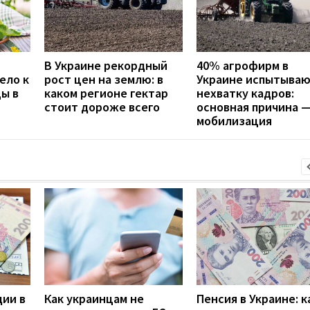
В Украине рекордный
40% агрофирм в
ело к
рост цен на землю: в
Украине испытыва
цы в
каком регионе гектар
нехватку кадров:
стоит дороже всего
основная причина 
мобилизация
дии в
Как украинцам не
Пенсия в Украине: к