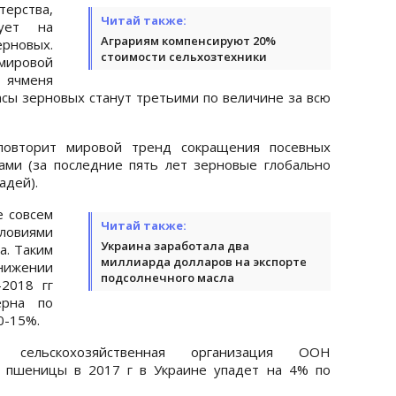
ерства,
Читай также:
ует на
Аграриям компенсируют 20%
рновых.
стоимости сельхозтехники
мировой
 ячменя
пасы зерновых станут третьими по величине за всю
 повторит мировой тренд сокращения посевных
ми (за последние пять лет зерновые глобально
адей).
 совсем
Читай также:
ловиями
Украина заработала два
а. Таким
миллиарда долларов на экспорте
нижении
подсолнечного масла
2018 гг
ерна по
0-15%.
 сельскохозяйственная организация ООН
о пшеницы в 2017 г в Украине упадет на 4% по