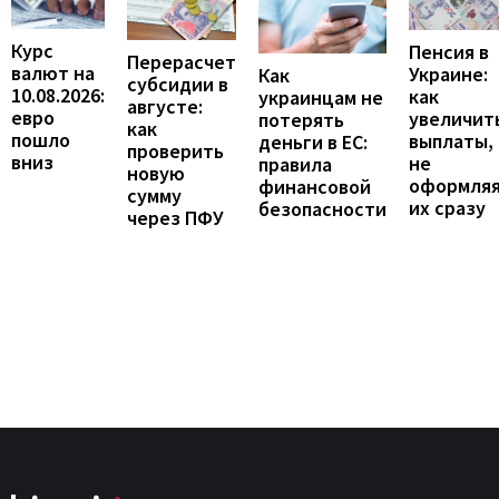
Курс
Пенсия в
Перерасчет
валют на
Украине:
Как
субсидии в
10.08.2026:
как
украинцам не
августе:
евро
увеличит
потерять
как
пошло
выплаты,
деньги в ЕС:
проверить
вниз
не
правила
новую
оформля
финансовой
сумму
их сразу
безопасности
через ПФУ