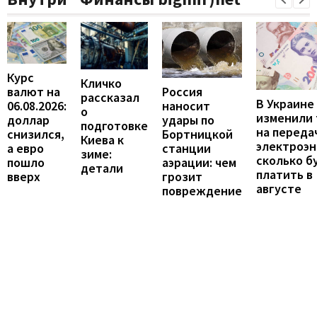
Курс
Кличко
валют на
Россия
рассказал
В Украине
06.08.2026:
наносит
о
изменили
доллар
удары по
подготовке
на переда
снизился,
Бортницкой
Киева к
электроэн
а евро
станции
зиме:
сколько б
пошло
аэрации: чем
детали
платить в
вверх
грозит
августе
повреждение