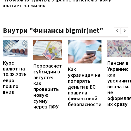
хватает на жизнь
Внутри "Финансы bigmir)net"
Курс
Пенсия в
Перерасчет
валют на
Украине:
Как
субсидии в
10.08.2026:
как
украинцам не
августе:
евро
увеличит
потерять
как
пошло
выплаты,
деньги в ЕС:
проверить
вниз
не
правила
новую
оформля
финансовой
сумму
их сразу
безопасности
через ПФУ