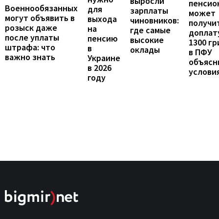
выросли
пенсио
Военнообязанных
для
зарплаты
может
могут объявить в
выхода
чиновников:
получи
розыск даже
на
где самые
доплат
после уплаты
пенсию
высокие
1300 гр
штрафа: что
в
оклады
в ПФУ
важно знать
Украине
объясн
в 2026
услови
году