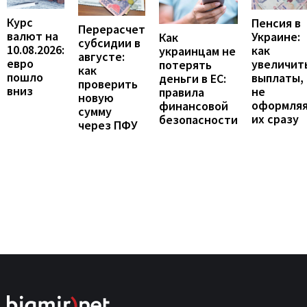
Курс
Пенсия в
Перерасчет
валют на
Украине:
Как
субсидии в
10.08.2026:
как
украинцам не
августе:
евро
увеличит
потерять
как
пошло
выплаты,
деньги в ЕС:
проверить
вниз
не
правила
новую
оформля
финансовой
сумму
их сразу
безопасности
через ПФУ