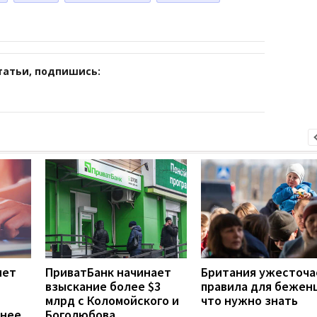
татьи, подпишись:
яет
ПриватБанк начинает
Британия ужесточа
взыскание более $3
правила для бежен
млрд с Коломойского и
что нужно знать
пнее
Боголюбова