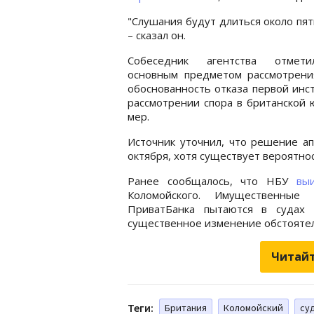
"Слушания будут длиться около пят
– сказал он.
Собеседник агентства отмет
основным предметом рассмотрени
обоснованность отказа первой инс
рассмотрении спора в британской
мер.
Источник уточнил, что решение ап
октября, хотя существует вероятнос
Ранее сообщалось, что НБУ
вы
Коломойского. Имущественные
ПриватБанка пытаются в судах 
существенное изменение обстоятел
Читайт
Теги:
Британия
Коломойский
су