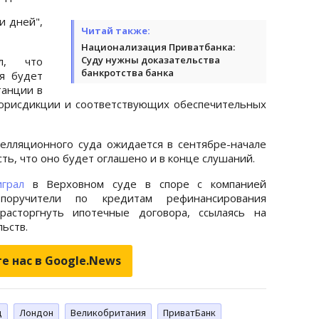
и дней",
Читай также:
Национализация Приватбанка:
Суду нужны доказательства
ил, что
банкротства банка
я будет
танции в
 юрисдикции и соответствующих обеспечительных
елляционного суда ожидается в сентябре-начале
ть, что оно будет оглашено и в конце слушаний.
играл
в Верховном суде в споре с компанией
 поручители по кредитам рефинансирования
расторгнуть ипотечные договора, ссылаясь на
ьств.
е нас в Google.News
д
Лондон
Великобритания
ПриватБанк