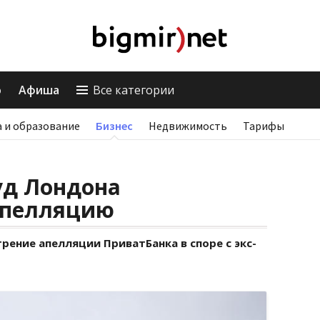
о
Афиша
Все категории
 и образование
Бизнес
Недвижимость
Тарифы
уд Лондона
апелляцию
рение апелляции ПриватБанка в споре с экс-