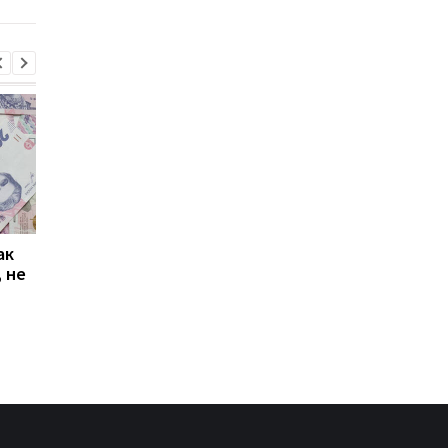
ак
Проезд по 30 грн в
Выплата 3100 грн ко
 не
Киеве: почему
Дню Независимости
работники с низкими
кому нужно подать
зарплатами уходят с
заявление в ПФУ
работы