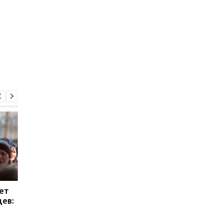
ет
Суд в Гааге отменил
ПриватБанк обновля
цев:
арест части активов
"Приват24 для
"Газпрома" в
бизнеса": что
Нидерландах
изменится