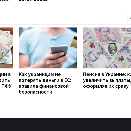
дии в
Как украинцам не
Пенсия в Украине: к
рить
потерять деньги в ЕС:
увеличить выплаты,
з ПФУ
правила финансовой
оформляя их сразу
безопасности