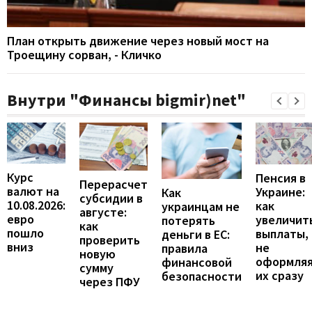
План открыть движение через новый мост на
Троещину сорван, - Кличко
Внутри "Финансы bigmir)net"
Курс
Пенсия в
Перерасчет
валют на
Украине:
Как
субсидии в
10.08.2026:
как
украинцам не
августе:
евро
увеличит
потерять
как
пошло
выплаты,
деньги в ЕС:
проверить
вниз
не
правила
новую
оформля
финансовой
сумму
их сразу
безопасности
через ПФУ