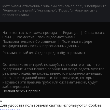
Материалы, отмеченные знаками "Реклама", "PR", "Спецпроект",
"Новости компаний", "Актуально", "Промо", публикуются на
правах рекламы.
Наши контакты и схема проезда
|
Редакция
|
Связаться с
нами
|
Разместить свои видеоматериалы
|
Пользовательское Соглашение
|
Политика в сфере
конфиденциальности и персональных данных
Реклама на сайте:
Отдел продаж digital рекламы
Оставляя комментарий, пожалуйста, помните о том, что
содержание и тон Вашего сообщения могут задеть чувства
реальных людей, непосредственно или косвенно имеющих
отношение к данной новости. Пользователи, которые
нарушают эти правила грубо или систематически, будут
заблокированы.
Полная версия правил
x
Для удобства пользования сайтом используются Cookies.