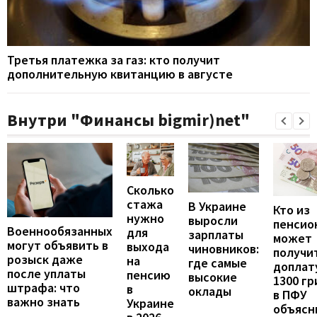
Третья платежка за газ: кто получит
дополнительную квитанцию в августе
Внутри "Финансы bigmir)net"
Сколько
стажа
В Украине
Кто из
нужно
выросли
пенсио
Военнообязанных
для
зарплаты
может
могут объявить в
выхода
чиновников:
получи
розыск даже
на
где самые
доплат
после уплаты
пенсию
высокие
1300 гр
штрафа: что
в
оклады
в ПФУ
важно знать
Украине
объясн