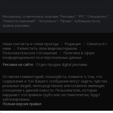
Материалы, отмеченные знаками "Реклама", "PR", "Спецпроект",
"Новости компаний", "Актуально", "Промо", публикуются на
правах рекламы.
Наши контакты и схема проезда
|
Редакция
|
Связаться с
нами
|
Разместить свои видеоматериалы
|
Пользовательское Соглашение
|
Политика в сфере
конфиденциальности и персональных данных
Реклама на сайте:
Отдел продаж digital рекламы
Оставляя комментарий, пожалуйста, помните о том, что
содержание и тон Вашего сообщения могут задеть чувства
реальных людей, непосредственно или косвенно имеющих
отношение к данной новости. Пользователи, которые
нарушают эти правила грубо или систематически, будут
заблокированы.
Полная версия правил