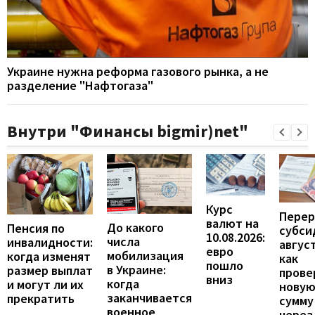
Украине нужна реформа газового рынка, а не
разделение "Нафтогаза"
Внутри "Финансы bigmir)net"
Курс
Перер
валют на
До какого
Пенсия по
субси
10.08.2026:
числа
инвалидности:
август
евро
мобилизация
когда изменят
как
пошло
в Украине:
размер выплат
прове
вниз
когда
и могут ли их
нову
заканчивается
прекратить
сумму
военное
через