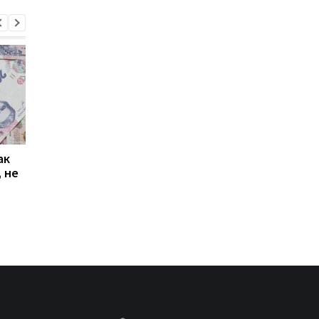
ак
Проезд по 30 грн в
Выплата 3100 грн ко
 не
Киеве: почему
Дню Независимости
работники с низкими
кому нужно подать
зарплатами уходят с
заявление в ПФУ
работы