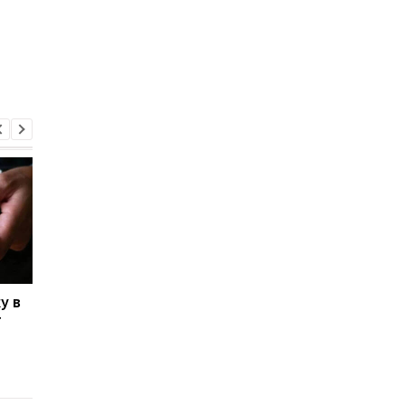
у в
Автовзыскание налогов
Украинцы накопили 9
т
принесло бюджету 876
млн долгов: главные
млн грн: как работает
причины и статисти
система
взысканий