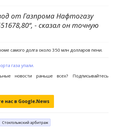
евод от Газпрома Нафтогазу
51678,80“, - сказал он точную
роме самого долга около 350 млн долларов пени.
орта газа упали.
ьные новости раньше всех? Подписывайтесь
е нас в Google.News
Стокгольмский арбитраж