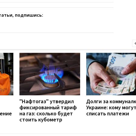
татьи, подпишись:
"Нафтогаз" утвердил
Долги за коммуналк
фиксированный тариф
Украине: кому могу
ление
на газ: сколько будет
списать платежи
стоить кубометр