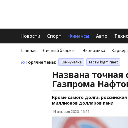
Новости
Спорт
Финансы
Авто
Техн
Главная
Личный бюджет
Экономика
Карьера
Горячие темы:
Коммуналка
Тесты bigmir)net
Названа точная
Газпрома Нафто
Кроме самого долга, российская
миллионов долларов пени.
14 января 2020, 16:21