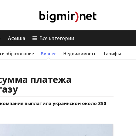
о
Афиша
Все категории
 и образование
Бизнес
Недвижимость
Тарифы
 сумма платежа
газу
 компания выплатила украинской около 350