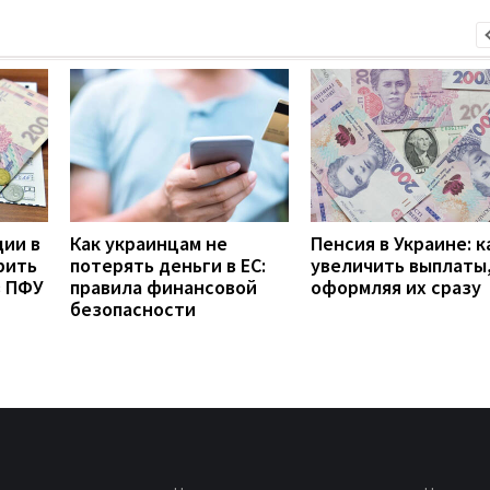
дии в
Как украинцам не
Пенсия в Украине: к
рить
потерять деньги в ЕС:
увеличить выплаты,
з ПФУ
правила финансовой
оформляя их сразу
безопасности