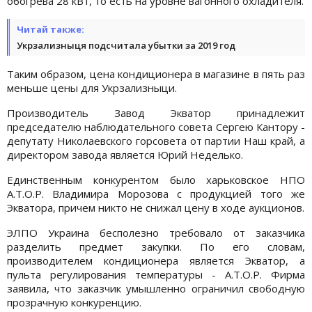
обогрева 28 кВт, то есть на уровне вагонного охладителя.
Читай также:
Укрзализныця подсчитала убытки за 2019 год
Таким образом, цена кондиционера в магазине в пять раз
меньше цены для Укрзализныци.
Производитель Завод Экватор принадлежит
председателю наблюдательного совета Сергею Кантору -
депутату Николаевского горсовета от партии Наш край, а
директором завода является Юрий Неделько.
Единственным конкурентом было харьковское НПО
А.Т.О.Р. Владимира Морозова с продукцией того же
Экватора, причем никто не снижал цену в ходе аукционов.
ЭЛПО Украина бесполезно требовало от заказчика
разделить предмет закупки. По его словам,
производителем кондиционера является Экватор, а
пульта регулирования температуры - А.Т.О.Р. Фирма
заявила, что заказчик умышленно ограничил свободную
прозрачную конкуренцию.