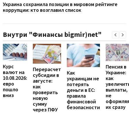
Украина сохранила позиции в мировом рейтинге
коррупции: кто возглавил список
Внутри "Финансы bigmir)net"
Курс
Пенсия в
Перерасчет
валют на
Украине:
Как
субсидии в
10.08.2026:
как
украинцам не
августе:
евро
увеличит
потерять
как
пошло
выплаты,
деньги в ЕС:
проверить
вниз
не
правила
новую
оформля
финансовой
сумму
их сразу
безопасности
через ПФУ