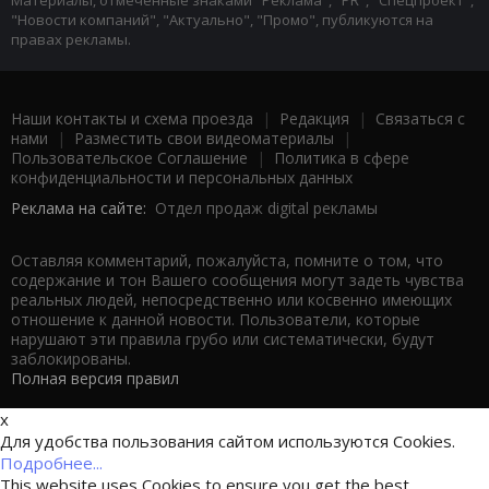
Материалы, отмеченные знаками "Реклама", "PR", "Спецпроект",
"Новости компаний", "Актуально", "Промо", публикуются на
правах рекламы.
Наши контакты и схема проезда
|
Редакция
|
Связаться с
нами
|
Разместить свои видеоматериалы
|
Пользовательское Соглашение
|
Политика в сфере
конфиденциальности и персональных данных
Реклама на сайте:
Отдел продаж digital рекламы
Оставляя комментарий, пожалуйста, помните о том, что
содержание и тон Вашего сообщения могут задеть чувства
реальных людей, непосредственно или косвенно имеющих
отношение к данной новости. Пользователи, которые
нарушают эти правила грубо или систематически, будут
заблокированы.
Полная версия правил
x
Для удобства пользования сайтом используются Cookies.
Подробнее...
This website uses Cookies to ensure you get the best