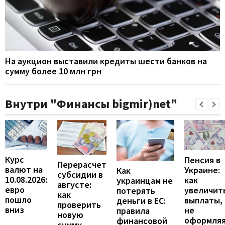
На аукцион выставили кредиты шести банков на
сумму более 10 млн грн
Внутри "Финансы bigmir)net"
Курс
Пенсия в
Перерасчет
валют на
Украине:
Как
субсидии в
10.08.2026:
как
украинцам не
августе:
евро
увеличит
потерять
как
пошло
выплаты,
деньги в ЕС:
проверить
вниз
не
правила
новую
оформля
финансовой
сумму