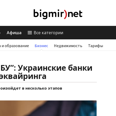
о
Афиша
Все категории
 и образование
Бизнес
Недвижимость
Тарифы
СБУ”: Украинские банки
 эквайринга
роизойдет в несколько этапов