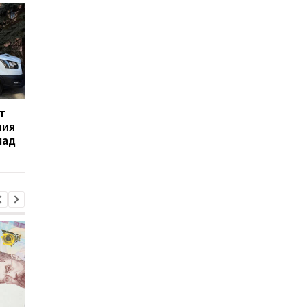
т
Венгрия удерживает
Ощадбанк временно
ния
миллионы Ощадбанка:
остановил электрон
мад
Орбан подписал
сервисы из-за угроз
спецпостановление
кибератаки