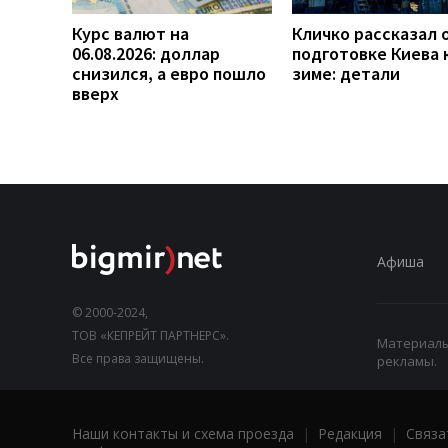
Курс валют на
Кличко рассказал 
06.08.2026: доллар
подготовке Киева 
снизился, а евро пошло
зиме: детали
вверх
Афиша
© 2000-2024,
ТОВ «КЕПРЕЙТ ПАРТНЕРС».
Материалы,
Все права защищены.
рекламы.
Наши контакты и схема проезда
|
Редакция
|
Связа