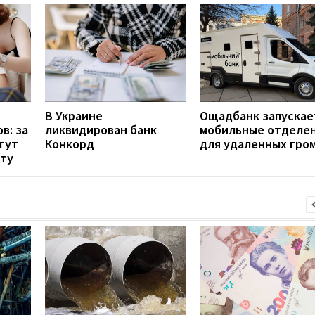
В Украине
Ощадбанк запускае
в: за
ликвидирован банк
мобильные отделе
гут
Конкорд
для удаленных гро
рту