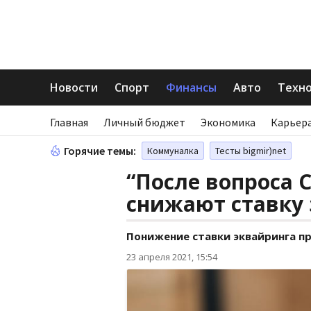
Новости
Спорт
Финансы
Авто
Техн
Главная
Личный бюджет
Экономика
Карьера
Горячие темы:
Коммуналка
Тесты bigmir)net
“После вопроса 
снижают ставку
Понижение ставки эквайринга п
23 апреля 2021, 15:54