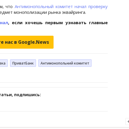
м, что
Антимонопольный комитет начал проверку
едмет монополизации рынка эквайринга.
анал
, если хочешь первым узнавать главные
е нас в Google.News
вка
ПриватБанк
Антимонопольний комитет
татьи, подпишись: