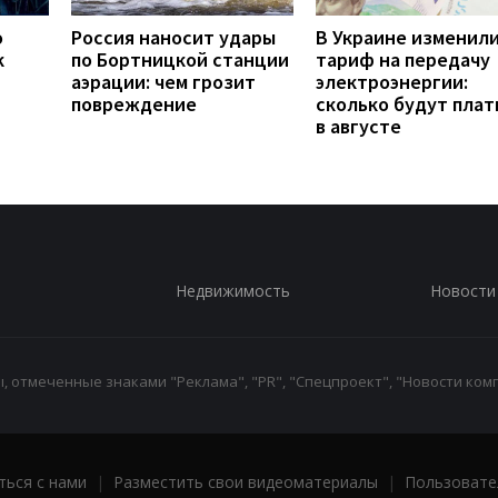
о
Россия наносит удары
В Украине изменил
к
по Бортницкой станции
тариф на передачу
аэрации: чем грозит
электроэнергии:
повреждение
сколько будут плат
в августе
Недвижимость
Новости
 отмеченные знаками "Реклама", "PR", "Спецпроект", "Новости комп
ться с нами
|
Разместить свои видеоматериалы
|
Пользовате