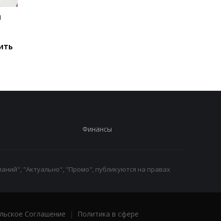
и
Мировые запасы
Остановка морского
топлива почти
коридора может
исчерпаны: эксперт
привести к снижени
ить
предупредил о рисках
производства
для Украины
железной руды
Финансы
аний", "Актуально", "Промо", публикуются на правах
льское Соглашение
|
Политика в сфере