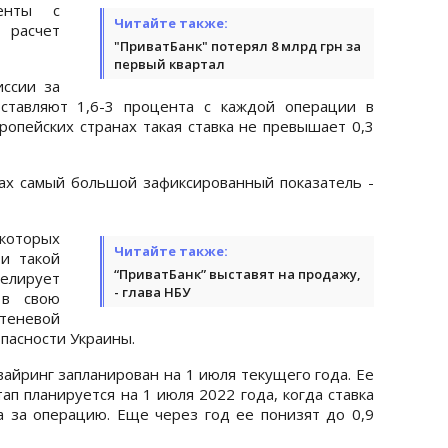
енты с
Читайте также:
 расчет
"ПриватБанк" потерял 8 млрд грн за
первый квартал
ссии за
оставляют 1,6-3 процента с каждой операции в
вропейских странах такая ставка не превышает 0,3
ах самый большой зафиксированный показатель -
екоторых
Читайте также:
и такой
“ПриватБанк” выставят на продажу,
елирует
- глава НБУ
 в свою
теневой
опасности Украины.
вайринг запланирован на 1 июля текущего года. Ее
ап планируется на 1 июля 2022 года, когда ставка
а за операцию. Еще через год ее понизят до 0,9