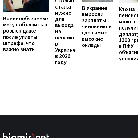
Сколько
стажа
В Украине
Кто из
нужно
выросли
пенсио
Военнообязанных
для
зарплаты
может
могут объявить в
выхода
чиновников:
получи
розыск даже
на
где самые
доплат
после уплаты
пенсию
высокие
1300 гр
штрафа: что
в
оклады
в ПФУ
важно знать
Украине
объясн
в 2026
услови
году