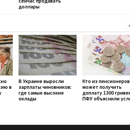
сейчас продавать
доллары
жно
В Украине выросли
Кто из пенсионеров
сию в
зарплаты чиновников:
может получить
у
где самые высокие
доплату 1300 гривен
оклады
ПФУ объяснили усл