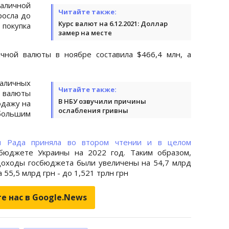
наличной
Читайте также:
росла до
Курс валют на 6.12.2021: Доллар
покупка
замер на месте
чной валюты в ноябре составила $466,4 млн, а
аличных
Читайте также:
валюты
В НБУ озвучили причины
одажу на
ослабления гривны
большим
я Рада приняла во втором чтении и в целом
бюджете Украины на 2022 год. Таким образом,
оходы госбюджета были увеличены на 54,7 млрд
а 55,5 млрд грн - до 1,521 трлн грн
е нас в Google.News