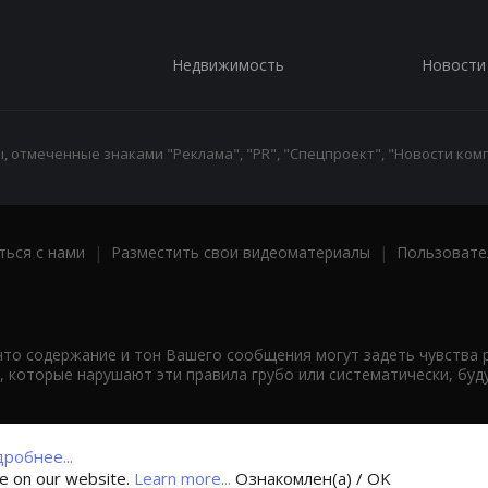
Недвижимость
Новости
 отмеченные знаками "Реклама", "PR", "Спецпроект", "Новости комп
ться с нами
|
Разместить свои видеоматериалы
|
Пользовате
что содержание и тон Вашего сообщения могут задеть чувства 
 которые нарушают эти правила грубо или систематически, буд
робнее...
ce on our website.
Learn more...
Ознакомлен(а) / OK