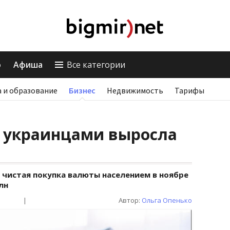
о
Афиша
Все категории
 и образование
Бизнес
Недвижимость
Тарифы
 украинцами выросла
 чистая покупка валюты населением в ноябре
лн
|
Автор:
Ольга Опенько