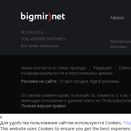
Афиша
© 2000-2024,
ТОВ «КЕПРЕЙТ ПАРТНЕРС».
Материалы,
Все права защищены.
рекламы.
Наши контакты и схема проезда
|
Редакция
|
Связа
конфиденциальности и персональных данных
Реклама на сайте:
Отдел продаж digital рекламы
Оставляя комментарий, пожалуйста, помните о том, 
имеющих отношение к данной новости. Пользователи,
Полная версия правил
x
Для удобства пользования сайтом используются Cookies.
Под
This website uses Cookies to ensure you get the best experien