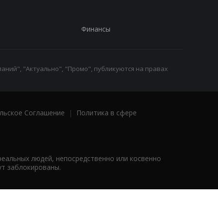
Финансы
аний", "Актуально", "Промо", публикуются на правах
льское Соглашение
|
Политика в сфере
реальных людей, непосредственно или косвенно
ут заблокированы.