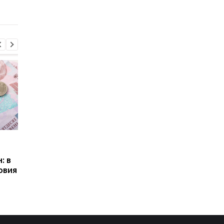
Пенсии для украинцев в
Банки усилили
Польше: кто может
контроль переводов:
: в
получать выплаты
какие операции мог
овия
заблокировать карт