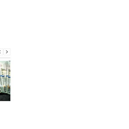
Курс валют на
Курс валют на
25.06.2026: евро резко
23.06.2026: евро
подешевело
дешевеет