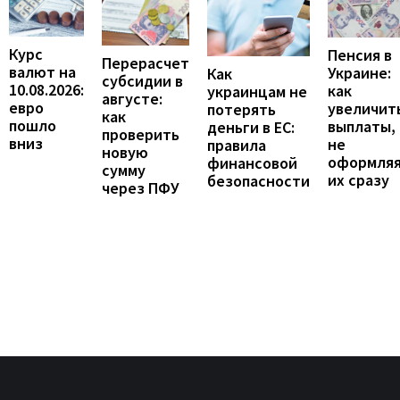
Курс
Пенсия в
Перерасчет
валют на
Украине:
Как
субсидии в
10.08.2026:
как
украинцам не
августе:
евро
увеличит
потерять
как
пошло
выплаты,
деньги в ЕС:
проверить
вниз
не
правила
новую
оформля
финансовой
сумму
их сразу
безопасности
через ПФУ