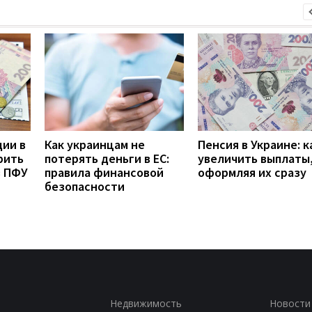
дии в
Как украинцам не
Пенсия в Украине: к
рить
потерять деньги в ЕС:
увеличить выплаты,
з ПФУ
правила финансовой
оформляя их сразу
безопасности
Недвижимость
Новости