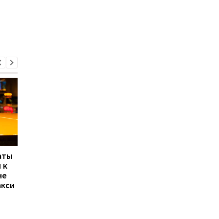
аты
В Украине в 2025 году
Украинцы купили бо
 к
рекордно выросло
8 тысяч новых
не
количество
автомобилей в нояб
акси
электромобилей
2025 года: лидеры
продаж