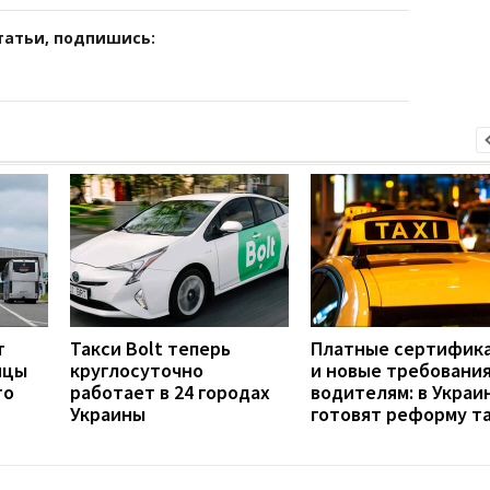
татьи, подпишись:
т
Такси Bolt теперь
Платные сертифик
ицы
круглосуточно
и новые требования
то
работает в 24 городах
водителям: в Украи
Украины
готовят реформу т