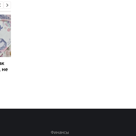
ак
Проезд по 30 грн в
Выплата 3100 грн ко
 не
Киеве: почему
Дню Независимости
работники с низкими
кому нужно подать
зарплатами уходят с
заявление в ПФУ
работы
Финансы