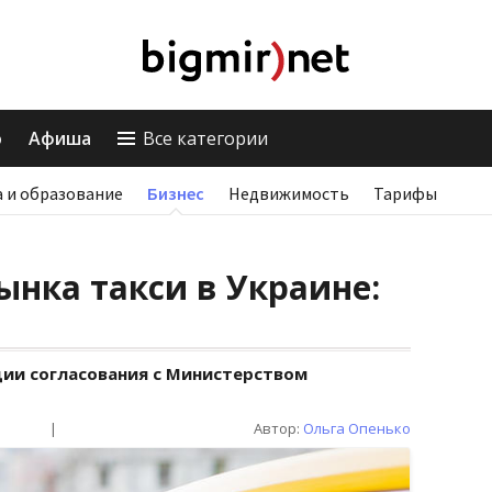
о
Афиша
Все категории
 и образование
Бизнес
Недвижимость
Тарифы
нка такси в Украине:
дии согласования с Министерством
|
Автор:
Ольга Опенько