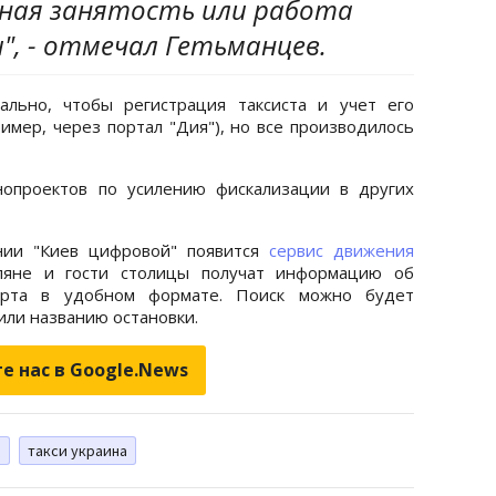
ная занятость или работа
", - отмечал Гетьманцев.
ально, чтобы регистрация таксиста и учет его
имер, через портал "Дия"), но все производилось
нопроектов по усилению фискализации в других
нии "Киев цифровой" появится
сервис движения
вляне и гости столицы получат информацию об
орта в удобном формате. Поиск можно будет
или названию остановки.
е нас в Google.News
е
такси украина