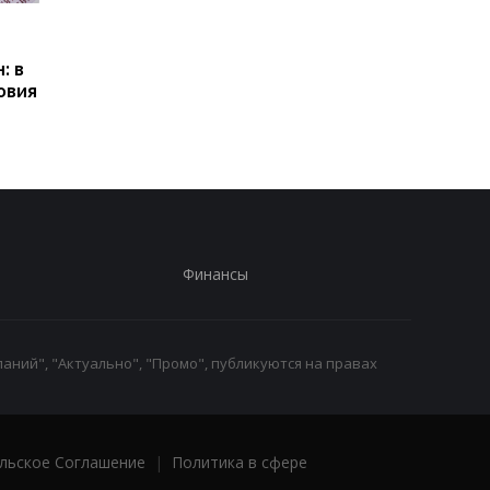
Пенсии для украинцев в
Банки усилили
Польше: кто может
контроль переводов:
: в
получать выплаты
какие операции мог
овия
заблокировать карт
Финансы
аний", "Актуально", "Промо", публикуются на правах
льское Соглашение
|
Политика в сфере