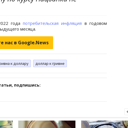
 2022 года
потребительская инфляция
в годовом
дыдущего месяца.
е нас в Google.News
ривна к доллару
доллар к гривне
татьи, подпишись: