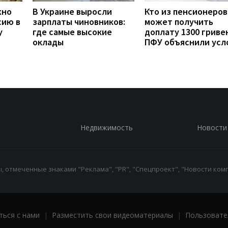
жно
В Украине выросли
Кто из пенсионеров
сию в
зарплаты чиновников:
может получить
у
где самые высокие
доплату 1300 гривен
оклады
ПФУ объяснили усл
Недвижимость
Новости
 отмеченные знаками "Реклама", "PR", "Спецпроект", "Новости комп
ться с нами
|
Разместить свои видеоматериалы
|
Пользовате