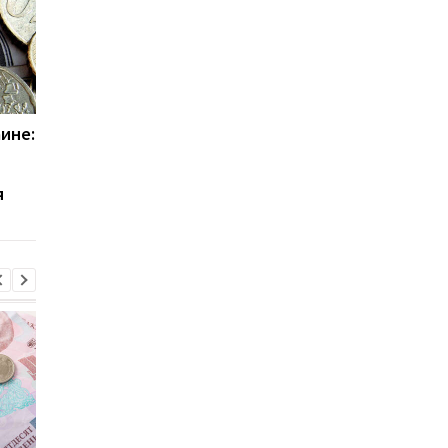
аине:
Военнообязанных
Сколько стажа нужн
могут объявить в
для выхода на пенси
розыск даже после
Украине в 2026 году
я
уплаты штрафа: что
важно знать