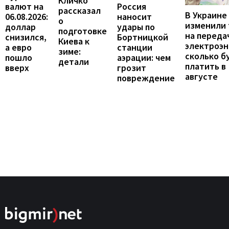
Кличко
валют на
Россия
рассказал
В Украине
06.08.2026:
наносит
о
изменили
доллар
удары по
подготовке
на переда
снизился,
Бортницкой
Киева к
электроэн
а евро
станции
зиме:
сколько б
пошло
аэрации: чем
детали
платить в
вверх
грозит
августе
повреждение