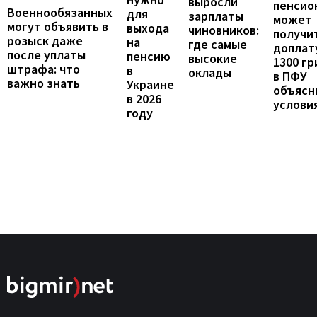
выросли
пенсио
Военнообязанных
для
зарплаты
может
могут объявить в
выхода
чиновников:
получи
розыск даже
на
где самые
доплат
после уплаты
пенсию
высокие
1300 гр
штрафа: что
в
оклады
в ПФУ
важно знать
Украине
объясн
в 2026
услови
году