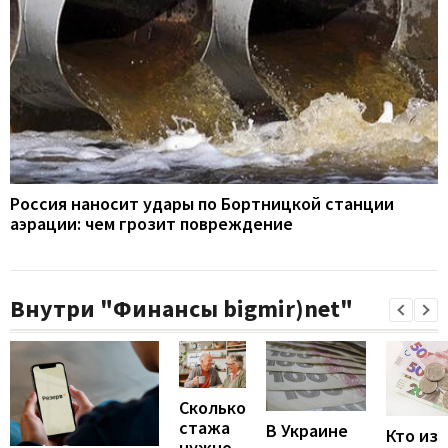
Россия наносит удары по Бортницкой станции
аэрации: чем грозит повреждение
Внутри "Финансы bigmir)net"
Сколько
стажа
В Украине
Кто из
нужно