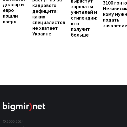
вырастут
3100 грн 
доллар и
кадрового
зарплаты
Независим
евро
дефицита:
учителей и
кому нуж
пошли
каких
стипендии:
подать
вверх
специалистов
кто
заявлени
не хватает
получит
Украине
больше
© 2000-2024,